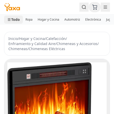
MINI CARRITO
0 productos
Todo
Ropa
Hogar y Cocina
Automotriz
Electrónica
Jugue
Inicio
/
Hogar y Cocina
/
Calefacción
/
Enfriamiento y Calidad Aire
/
Chimeneas y Accesorios
/
Chimeneas
/
Chimeneas Eléctricas