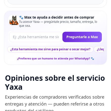
🐾 Max te ayuda a decidir antes de comprar
Tu asesor Yaxa — pregúntale precio, tamaño, entrega, lo
que sea.
Tu pregunta a Max
Preguntarle a Max
¿Esta herramienta me sirve para peinar o secar mejor?
¿Llega rá
¿Prefieres que un humano te atienda por WhatsApp? 🐾
Opiniones sobre el servicio
Yaxa
Experiencias de compradores verificados sobre
entregas y atención — pueden referirse a otros
productos del catálogo