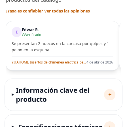
¿Yaxa es confiable? Ver todas las opiniones
Edwar R.
E
Verificado
Se presentan 2 huecos en la carcasa por golpes y 1
pelon en la esquina
i
YITAHOME Insertos de chimenea eléctrica pequeña de 23 pulgadas, calentadores de chimenea para uso en interiores, control remoto con temporizador
4 de abr de 2026
Información clave del
+
producto
Especificaciones técnicas
+