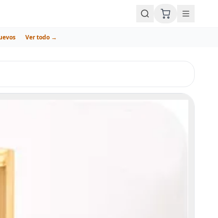
uevos
Ver todo →