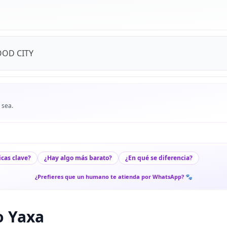
OOD CITY
 sea.
icas clave?
¿Hay algo más barato?
¿En qué se diferencia?
¿Prefieres que un humano te atienda por WhatsApp? 🐾
o Yaxa