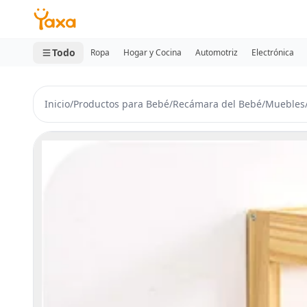
MINI CARRITO
0 productos
Todo
Ropa
Hogar y Cocina
Automotriz
Electrónica
Inicio
/
Productos para Bebé
/
Recámara del Bebé
/
Muebles