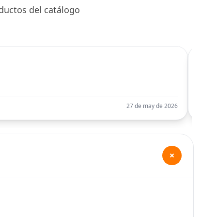
ductos del catálogo
C
Llego
27 de may de 2026
+