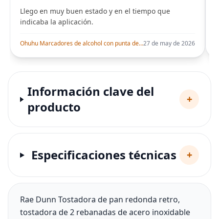
Llego en muy buen estado y en el tiempo que
indicaba la aplicación.
i
Ohuhu Marcadores de alcohol con punta de pincel – Juego de marcadores artísticos de doble punta con certificación AP para artistas adultos
27 de may de 2026
Información clave del
+
producto
Especificaciones técnicas
+
Rae Dunn Tostadora de pan redonda retro,
tostadora de 2 rebanadas de acero inoxidable