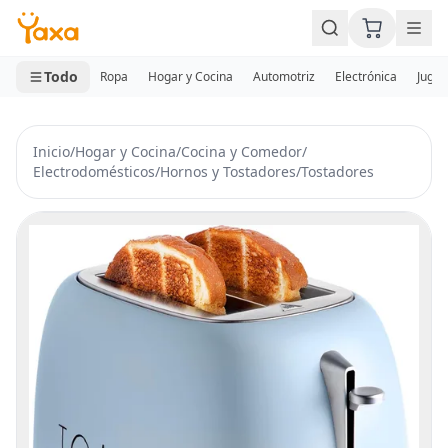
MINI CARRITO
0 productos
Todo
Ropa
Hogar y Cocina
Automotriz
Electrónica
Jugue
Inicio
/
Hogar y Cocina
/
Cocina y Comedor
/
Electrodomésticos
/
Hornos y Tostadores
/
Tostadores