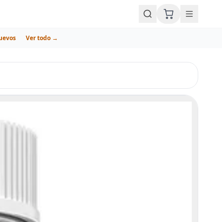
uevos
Ver todo →