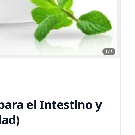
1 / 7
ara el Intestino y
dad)