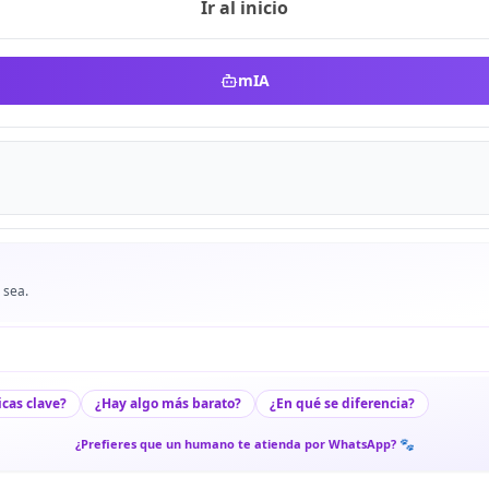
Ir al inicio
mIA
 sea.
icas clave?
¿Hay algo más barato?
¿En qué se diferencia?
¿Prefieres que un humano te atienda por WhatsApp? 🐾