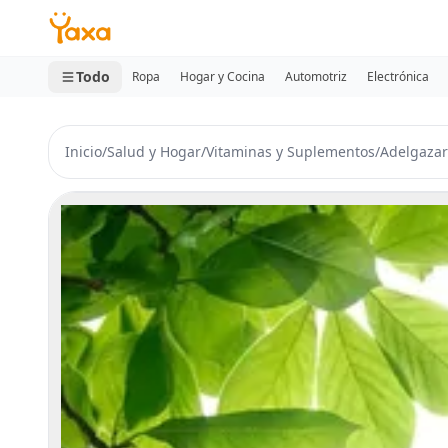
MINI CARRITO
0 productos
Todo
Ropa
Hogar y Cocina
Automotriz
Electrónica
Inicio
/
Salud y Hogar
/
Vitaminas y Suplementos
/
Adelgazar