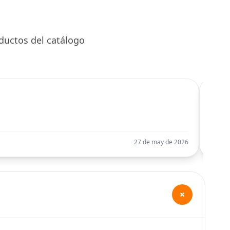
ductos del catálogo
C
Llego
27 de may de 2026
+