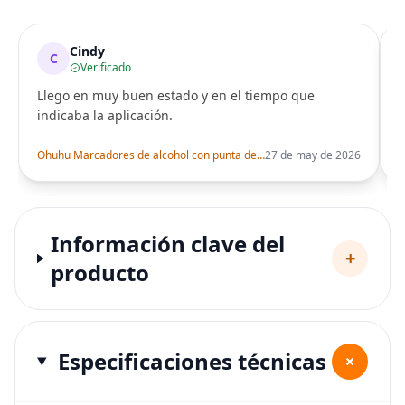
Cindy
C
Verificado
Llego en muy buen estado y en el tiempo que
indicaba la aplicación.
i
Ohuhu Marcadores de alcohol con punta de pincel – Juego de marcadores artísticos de doble punta con certificación AP para artistas adultos
27 de may de 2026
Información clave del
+
producto
Especificaciones técnicas
+