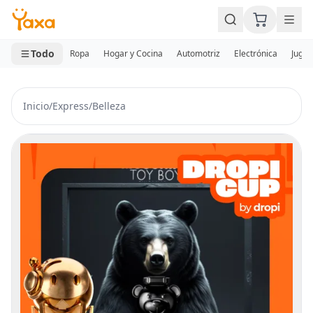
MINI CARRITO
0 productos
Todo
Ropa
Hogar y Cocina
Automotriz
Electrónica
Jugue
Inicio
/
Express
/
Belleza