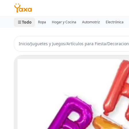
MINI CARRITO
0 productos
Todo
Ropa
Hogar y Cocina
Automotriz
Electrónica
Inicio
/
Juguetes y Juegos
/
Artículos para Fiesta
/
Decoracion