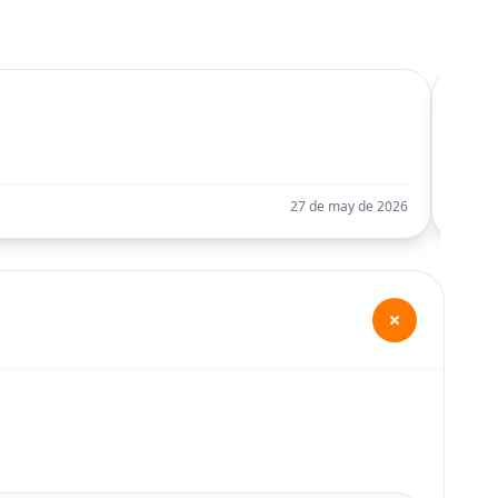
C
Llego
27 de may de 2026
+