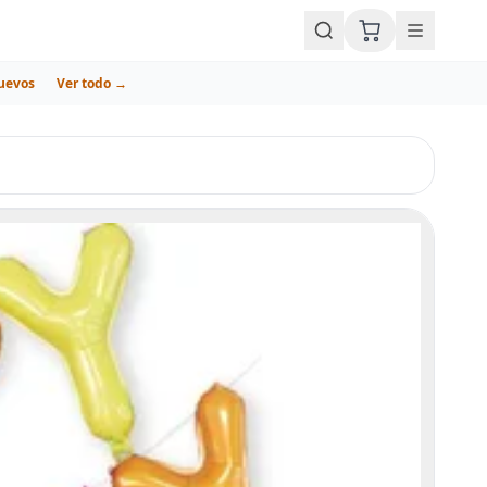
uevos
Ver todo →