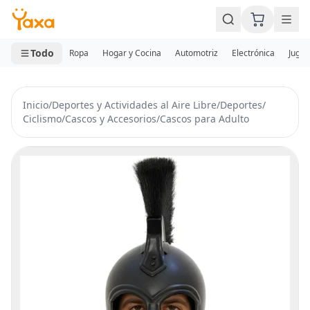
MINI CARRITO
0 productos
Todo
Ropa
Hogar y Cocina
Automotriz
Electrónica
Jugue
Inicio
/
Deportes y Actividades al Aire Libre
/
Deportes
/
Ciclismo
/
Cascos y Accesorios
/
Cascos para Adulto