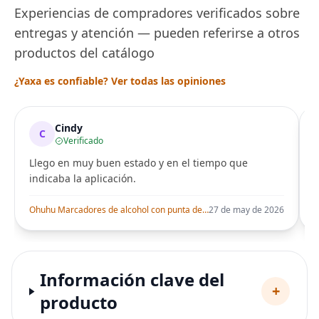
Experiencias de compradores verificados sobre
entregas y atención — pueden referirse a otros
productos del catálogo
¿Yaxa es confiable? Ver todas las opiniones
Cindy
C
Verificado
Llego en muy buen estado y en el tiempo que
indicaba la aplicación.
i
Ohuhu Marcadores de alcohol con punta de pincel – Juego de marcadores artísticos de doble punta con certificación AP para artistas adultos
27 de may de 2026
Información clave del
+
producto