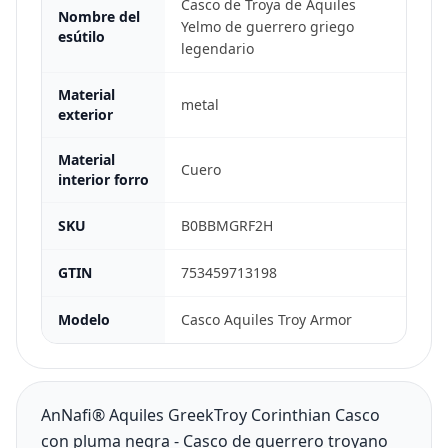
Casco de Troya de Aquiles
Nombre del
Yelmo de guerrero griego
esútilo
legendario
Material
metal
exterior
Material
Cuero
interior forro
SKU
B0BBMGRF2H
GTIN
753459713198
Modelo
Casco Aquiles Troy Armor
AnNafi® Aquiles GreekTroy Corinthian Casco
con pluma negra - Casco de guerrero troyano