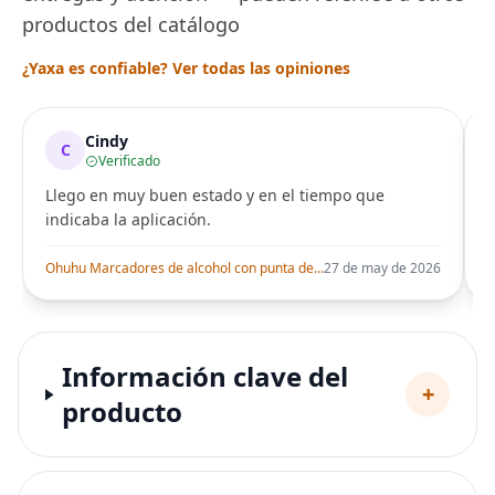
productos del catálogo
¿Yaxa es confiable? Ver todas las opiniones
Cindy
C
Verificado
Llego en muy buen estado y en el tiempo que
indicaba la aplicación.
i
Ohuhu Marcadores de alcohol con punta de pincel – Juego de marcadores artísticos de doble punta con certificación AP para artistas adultos
27 de may de 2026
Información clave del
+
producto