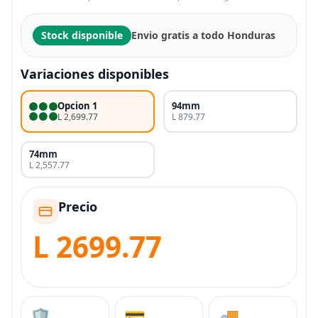
Stock disponible
Envio gratis a todo Honduras
Variaciones disponibles
Opcion 1
94mm
L 2,699.77
L 879.77
74mm
L 2,557.77
Precio
L 2699.77
🛡️
💳
🚚