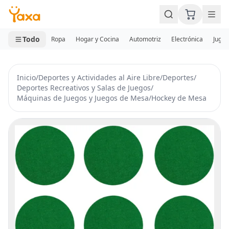
MINI CARRITO
0 productos
Todo
Ropa
Hogar y Cocina
Automotriz
Electrónica
Jugue
Inicio
/
Deportes y Actividades al Aire Libre
/
Deportes
/
Deportes Recreativos y Salas de Juegos
/
Máquinas de Juegos y Juegos de Mesa
/
Hockey de Mesa