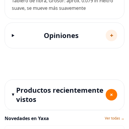
Tablero de fibra, Grosor: aprox. 0.079 in Fieltro
suave, se mueve más suavemente
Opiniones
+
Productos recientemente
+
vistos
Novedades en Yaxa
Ver todas →